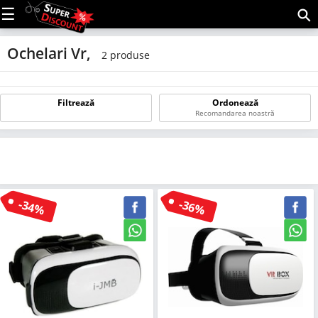
C
(m
Ochelari Vr,
2 produse
Filtrează
Ordonează
Recomandarea noastră
-34%
-36%