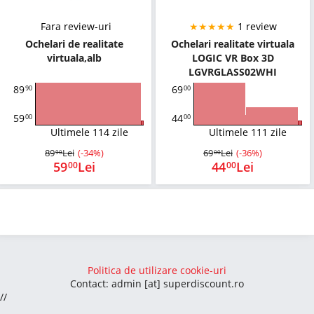
Fara review-uri
★★★★★
1 review
Ochelari de realitate
Ochelari realitate virtuala
virtuala,alb
LOGIC VR Box 3D
LGVRGLASS02WHI
89
69
90
00
59
44
00
00
Ultimele 114 zile
Ultimele 111 zile
89
Lei
(-34%)
69
Lei
(-36%)
90
00
59
Lei
44
Lei
00
00
Politica de utilizare cookie-uri
Contact: admin [at] superdiscount.ro
//