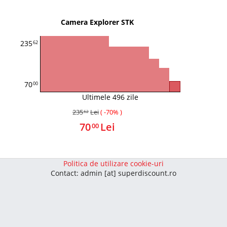
Camera Explorer STK
235
62
70
00
Ultimele 496 zile
235
Lei
( -70% )
62
70
Lei
00
Politica de utilizare cookie-uri
Contact: admin [at] superdiscount.ro