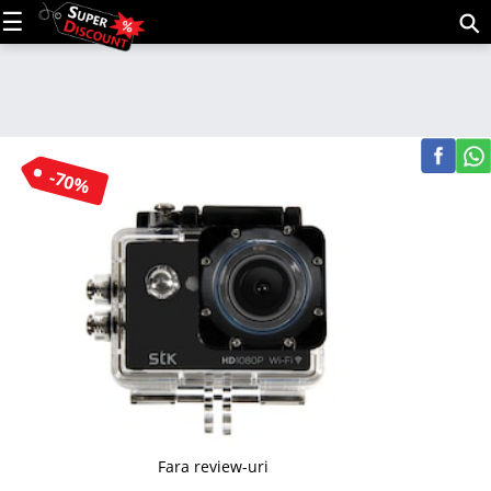
C
(m
-70%
Fara review-uri