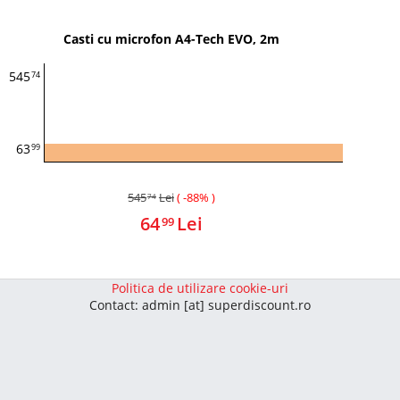
Casti cu microfon A4-Tech EVO, 2m
545
74
63
99
545
Lei
( -88% )
74
64
Lei
99
Politica de utilizare cookie-uri
Contact: admin [at] superdiscount.ro