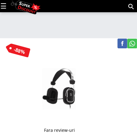
C
(m
-88%
Fara review-uri