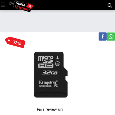
C
(m
-32%
Fara review-uri