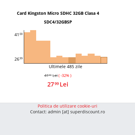
Card Kingston Micro SDHC 32GB Clasa 4
SDC4/32GBSP
41
00
26
99
Ultimele 485 zile
41
Lei
( -32% )
00
27
Lei
99
Politica de utilizare cookie-uri
Contact: admin [at] superdiscount.ro