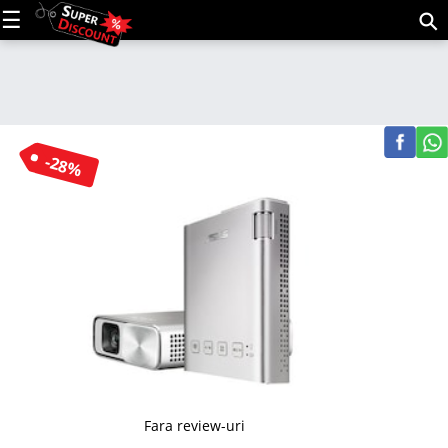
C
(m
-28%
Fara review-uri