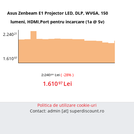
Asus Zenbeam E1 Projector LED, DLP, WVGA, 150
lumeni, HDMI,Port pentru incarcare (1a @ 5v)
2.240
21
1.610
97
2.240
Lei
( -28% )
21
1.610
Lei
97
Politica de utilizare cookie-uri
Contact: admin [at] superdiscount.ro