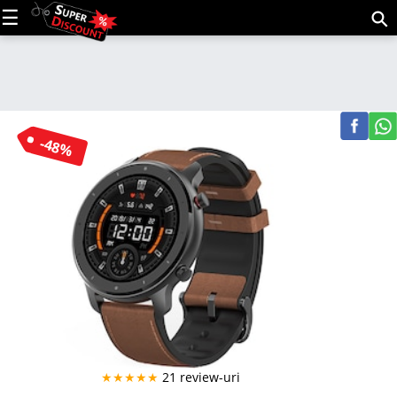
C
(m
-48%
★★★★★
21 review-uri