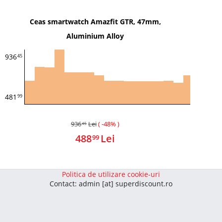
Ceas smartwatch Amazfit GTR, 47mm,
Aluminium Alloy
936
45
481
99
936
Lei
( -48% )
45
488
Lei
99
Politica de utilizare cookie-uri
Contact: admin [at] superdiscount.ro