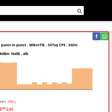
Cauta
in punct in punct , MikroTik , SXTsq CPE , 5GHz
8dBm 16dBi , alb
Lei
( -39% )
8
Lei
99