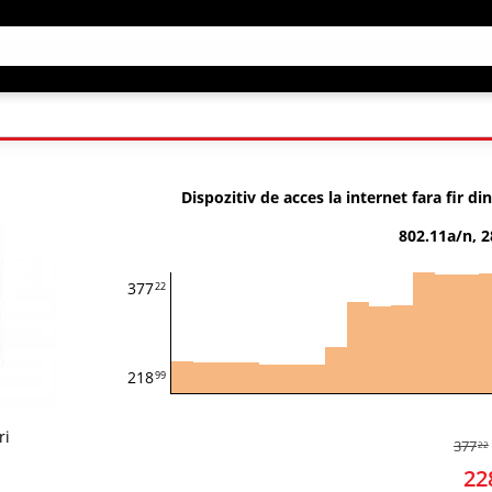
Dispozitiv de acces la internet fara fir d
802.11a/n, 2
377
22
218
99
ri
377
22
22