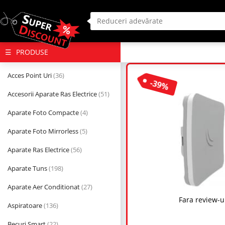
(deschide
PRODUSE
megameniul)
Acces Point Uri
(36)
-39%
Accesorii Aparate Ras Electrice
(51)
Aparate Foto Compacte
(4)
Aparate Foto Mirrorless
(5)
Aparate Ras Electrice
(56)
Aparate Tuns
(198)
Aparate Aer Conditionat
(27)
Fara review-u
Aspiratoare
(136)
Becuri Smart
(22)