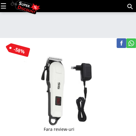
C
(m
-58%
Fara review-uri