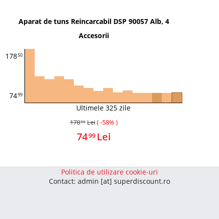
Aparat de tuns Reincarcabil DSP 90057 Alb, 4
Accesorii
178
50
74
99
Ultimele 325 zile
178
Lei
( -58% )
50
74
Lei
99
Politica de utilizare cookie-uri
Contact: admin [at] superdiscount.ro